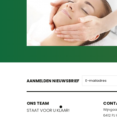
AANMELDEN NIEUWSBRIEF
ONS TEAM
ONS TEA
CONT
Wijnga
!
STAAT VOOR U KLAAR!
STAAT VOO
6412 PJ