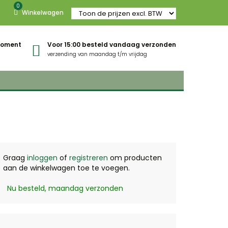
0
Winkelwagen
gmoment
Voor 15:00 besteld vandaag verzonden
verzending van maandag t/m vrijdag
Graag
inloggen
of
registreren
om producten
aan de winkelwagen toe te voegen.
Nu besteld, maandag verzonden