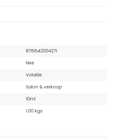
8715542004271
Nee
Volatile
Salon & verkoop
10ml
1.00 kgs