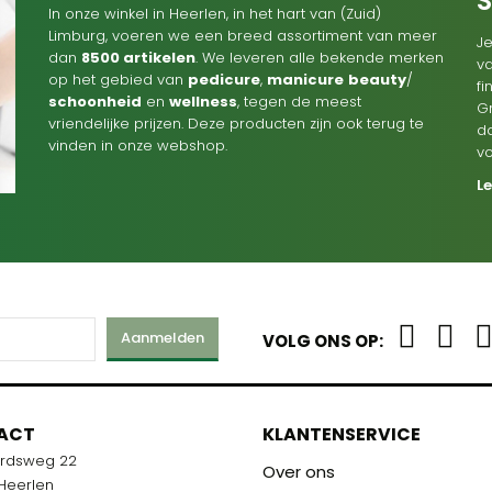
In onze winkel in Heerlen, in het hart van (Zuid)
Limburg, voeren we een breed assortiment van meer
Je
dan
8500 artikelen
. We leveren alle bekende merken
va
op het gebied van
pedicure
,
manicure
beauty
/
f
schoonheid
en
wellness
, tegen de meest
G
vriendelijke prijzen. Deze producten zijn ook terug te
d
vinden in onze webshop.
v
L
Aanmelden
VOLG ONS OP:
M
ACT
KLANTENSERVICE
ardsweg 22
R U KLAAR!
Over ons
 Heerlen