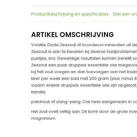
Productbeschrijving en specificaties
Stel een v
ARTIKEL OMSCHRIJVING
Volatile Dode Zeezout zit boordevol mineralen uit
Zeezout is aan te bevelen bij diverse huidproblemen, 
puistjes, enz. Geweldige resultaten kunnen bereik
Zeezout een paar druppels essentiële olie toegevo
bij het zout voegen en dan toevoegen aan het badw
keer per week een bad met 200 gram (plus minus 4 
waarin enkele druppels essentiële olie zijn opgelos
kamille,
patchouli of ylang-ylang. Ook heel aangenaam in c
Het zout voelt vettig aan. Dit komt door de grote h
magnesium.