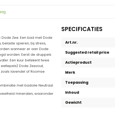
raag
SPECIFICATIES
 de Dode Zee. Een bad met Dode
Art.nr.
belaste spieren, bij stress,
t worden wanneer er aan Dode
Suggested retail price
egd worden. Eerst de druppels
ater. Een kuur betekent twee
Actieproduct
eetlepels) Dode Zeezout,
t, zoals lavendel of Roomse
Merk
Toepassing
ombinatie met badolie Neutraal.
Inhoud
oeveelheid mineralen, waaronder
Gewicht