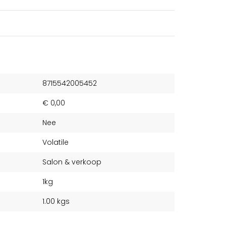
8715542005452
€ 0,00
Nee
Volatile
Salon & verkoop
1kg
1.00 kgs