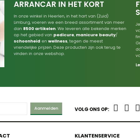
ARRANCAR IN HET KORT
F
In onze winkel in Heerlen, in het hart van (Zuid)
Limburg, voeren we een breed assortiment van meer
Je
dan
8500 artikelen
. We leveren alle bekende merken
va
op het gebied van
pedicure
,
manicure
beauty
/
f
schoonheid
en
wellness
, tegen de meest
G
vriendelijke prijzen. Deze producten zijn ook terug te
d
vinden in onze webshop.
v
L
Aanmelden
VOLG ONS OP:
M
ACT
KLANTENSERVICE