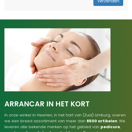
Verzenden
ARRANCAR IN HET KORT
In onze winkel in Heerlen, in het hart van (Zuid) Limburg, voeren
we een breed assortiment van meer dan
8500 artikelen
. We
leveren alle bekende merken op het gebied van
pedicure
,