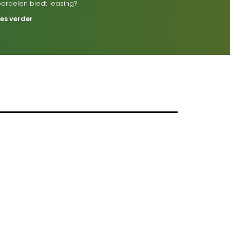
oordelen biedt leasing?
ees verder