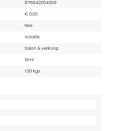
8715542004059
€ 0,00
Nee
Volatile
Salon & verkoop
10ml
1.00 kgs