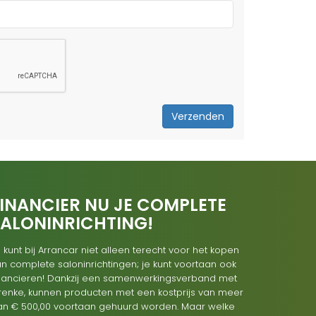
Verzenden
INANCIER NU JE COMPLETE
SALONINRICHTING!
 kunt bij Arrancar niet alleen terecht voor het kopen
n complete saloninrichtingen; je kunt voortaan ook
inancieren! Dankzij een samenwerkingsverband met
renke, kunnen producten met een kostprijs van meer
an € 500,00 voortaan gehuurd worden. Maar welke