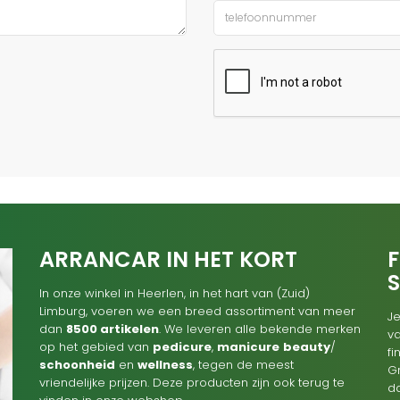
ARRANCAR IN HET KORT
F
In onze winkel in Heerlen, in het hart van (Zuid)
Limburg, voeren we een breed assortiment van meer
Je
dan
8500 artikelen
. We leveren alle bekende merken
va
op het gebied van
pedicure
,
manicure
beauty
/
f
schoonheid
en
wellness
, tegen de meest
G
vriendelijke prijzen. Deze producten zijn ook terug te
d