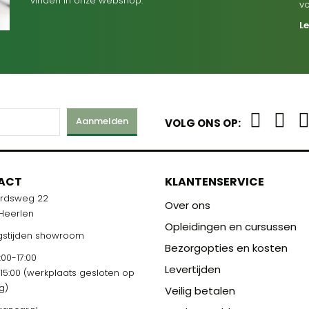
vinden in onze webshop.
v
L
Aanmelden
VOLG ONS OP:
ACT
KLANTENSERVICE
ardsweg 22
Over ons
 Heerlen
Opleidingen en cursussen
stijden showroom
Bezorgopties en kosten
00-17:00
Levertijden
-15:00 (werkplaats gesloten op
g)
Veilig betalen