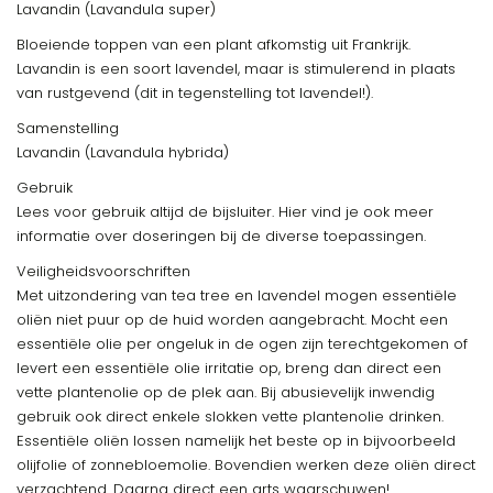
Lavandin (Lavandula super)
Bloeiende toppen van een plant afkomstig uit Frankrijk.
Lavandin is een soort lavendel, maar is stimulerend in plaats
van rustgevend (dit in tegenstelling tot lavendel!).
Samenstelling
Lavandin (Lavandula hybrida)
Gebruik
Lees voor gebruik altijd de bijsluiter. Hier vind je ook meer
informatie over doseringen bij de diverse toepassingen.
Veiligheidsvoorschriften
Met uitzondering van tea tree en lavendel mogen essentiële
oliën niet puur op de huid worden aangebracht. Mocht een
essentiële olie per ongeluk in de ogen zijn terechtgekomen of
levert een essentiële olie irritatie op, breng dan direct een
vette plantenolie op de plek aan. Bij abusievelijk inwendig
gebruik ook direct enkele slokken vette plantenolie drinken.
Essentiële oliën lossen namelijk het beste op in bijvoorbeeld
olijfolie of zonnebloemolie. Bovendien werken deze oliën direct
verzachtend. Daarna direct een arts waarschuwen!