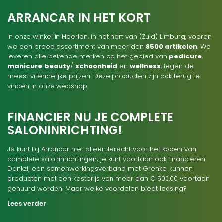
ARRANCAR IN HET KORT
In onze winkel in Heerlen, in het hart van (Zuid) Limburg, voeren
we een breed assortiment van meer dan
8500 artikelen
. We
leveren alle bekende merken op het gebied van
pedicure
,
manicure
beauty
/
schoonheid
en
wellness
, tegen de
meest vriendelijke prijzen. Deze producten zijn ook terug te
vinden in onze webshop.
FINANCIER NU JE COMPLETE
SALONINRICHTING!
Je kunt bij Arrancar niet alleen terecht voor het kopen van
complete saloninrichtingen; je kunt voortaan ook financieren!
Dankzij een samenwerkingsverband met Grenke, kunnen
producten met een kostprijs van meer dan € 500,00 voortaan
gehuurd worden. Maar welke voordelen biedt leasing?
Lees verder