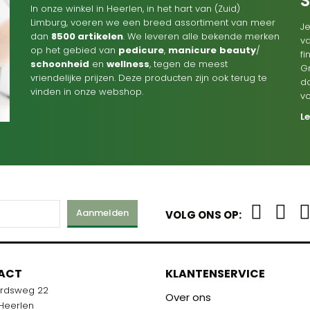
In onze winkel in Heerlen, in het hart van (Zuid)
Limburg, voeren we een breed assortiment van meer
Je
dan
8500 artikelen
. We leveren alle bekende merken
va
op het gebied van
pedicure
,
manicure
beauty
/
f
schoonheid
en
wellness
, tegen de meest
G
vriendelijke prijzen. Deze producten zijn ook terug te
d
vinden in onze webshop.
v
L
Aanmelden
VOLG ONS OP:
M
ACT
KLANTENSERVICE
ardsweg 22
R U KLAAR!
Over ons
 Heerlen