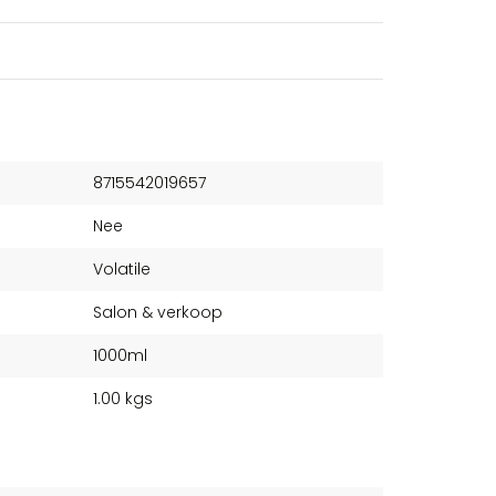
8715542019657
Nee
Volatile
Salon & verkoop
1000ml
1.00 kgs