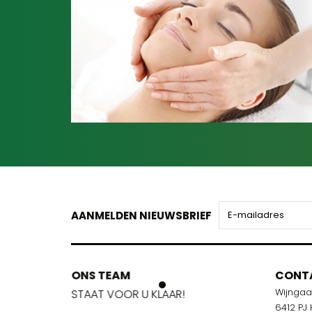
AANMELDEN NIEUWSBRIEF
ONS TEAM
ONS TEA
CONT
Wijnga
!
STAAT VOOR U KLAAR!
STAAT VOO
6412 PJ