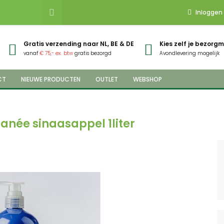
Inloggen
Gratis verzending naar NL, BE & DE
Kies zelf je bezor
vanaf
€ 75,- ex. btw
gratis bezorgd
Avondlevering mogelijk
CT
NIEUWE PRODUCTEN
OUTLET
WEBSHOP
anée sinaasappel 1liter