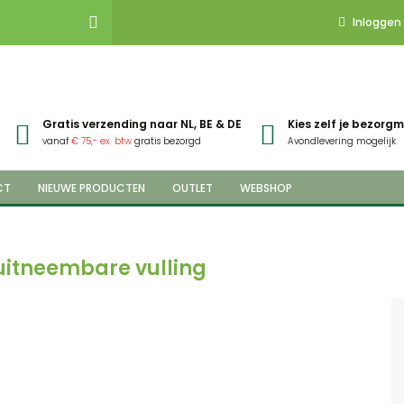
Inloggen
Gratis verzending naar NL, BE & DE
Kies zelf je bezor
vanaf
€ 75,- ex. btw
gratis bezorgd
Avondlevering mogelijk
CT
NIEUWE PRODUCTEN
OUTLET
WEBSHOP
uitneembare vulling