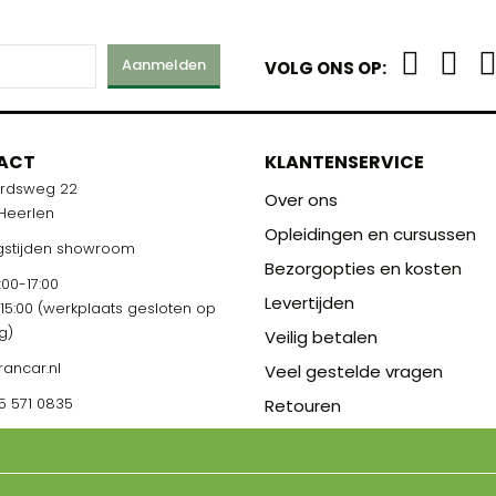
Aanmelden
VOLG ONS OP:
ACT
KLANTENSERVICE
ardsweg 22
Over ons
 Heerlen
Opleidingen en cursussen
stijden showroom
Bezorgopties en kosten
00-17:00
Levertijden
-15:00 (werkplaats gesloten op
g)
Veilig betalen
rancar.nl
Veel gestelde vragen
5 571 0835
Retouren