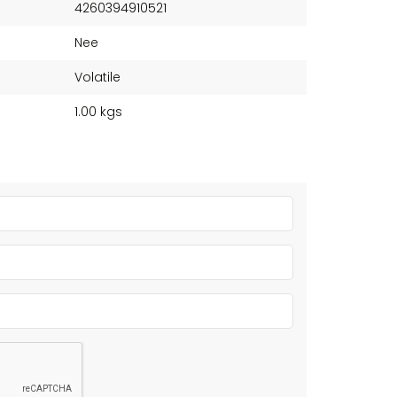
4260394910521
Nee
Volatile
1.00 kgs