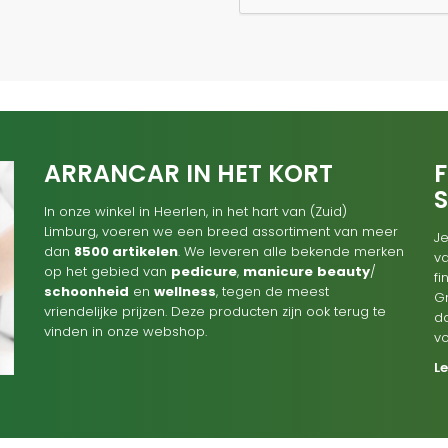
ARRANCAR IN HET KORT
F
In onze winkel in Heerlen, in het hart van (Zuid)
Limburg, voeren we een breed assortiment van meer
Je
dan
8500 artikelen
. We leveren alle bekende merken
va
op het gebied van
pedicure
,
manicure
beauty
/
f
schoonheid
en
wellness
, tegen de meest
G
vriendelijke prijzen. Deze producten zijn ook terug te
d
vinden in onze webshop.
v
L