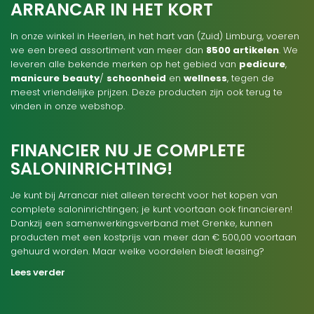
ARRANCAR IN HET KORT
In onze winkel in Heerlen, in het hart van (Zuid) Limburg, voeren
we een breed assortiment van meer dan
8500 artikelen
. We
leveren alle bekende merken op het gebied van
pedicure
,
manicure
beauty
/
schoonheid
en
wellness
, tegen de
meest vriendelijke prijzen. Deze producten zijn ook terug te
vinden in onze webshop.
FINANCIER NU JE COMPLETE
SALONINRICHTING!
Je kunt bij Arrancar niet alleen terecht voor het kopen van
complete saloninrichtingen; je kunt voortaan ook financieren!
Dankzij een samenwerkingsverband met Grenke, kunnen
producten met een kostprijs van meer dan € 500,00 voortaan
gehuurd worden. Maar welke voordelen biedt leasing?
Lees verder