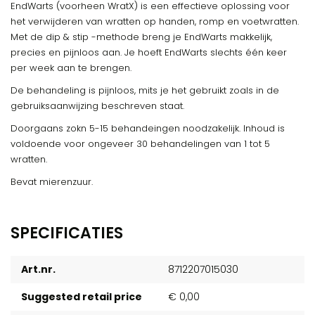
EndWarts (voorheen WratX) is een effectieve oplossing voor
het verwijderen van wratten op handen, romp en voetwratten.
Met de dip & stip -methode breng je EndWarts makkelijk,
precies en pijnloos aan. Je hoeft EndWarts slechts één keer
per week aan te brengen.
De behandeling is pijnloos, mits je het gebruikt zoals in de
gebruiksaanwijzing beschreven staat.
Doorgaans zokn 5-15 behandeingen noodzakelijk. Inhoud is
voldoende voor ongeveer 30 behandelingen van 1 tot 5
wratten.
Bevat mierenzuur.
SPECIFICATIES
Art.nr.
8712207015030
Suggested retail price
€ 0,00