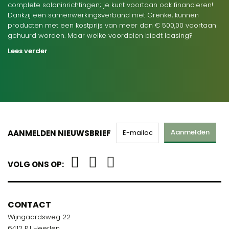
complete saloninrichtingen; je kunt voortaan ook financieren!
Dankzij een samenwerkingsverband met Grenke, kunnen
producten met een kostprijs van meer dan € 500,00 voortaan
gehuurd worden. Maar welke voordelen biedt leasing?
Lees verder
Aanmelden
AANMELDEN NIEUWSBRIEF
VOLG ONS OP:
CONTACT
Wijngaardsweg 22
6412 PJ Heerlen