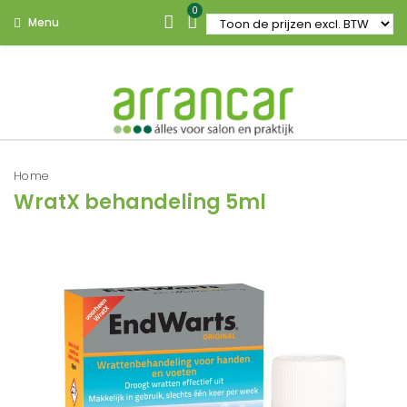
0
Menu
Home
WratX behandeling 5ml