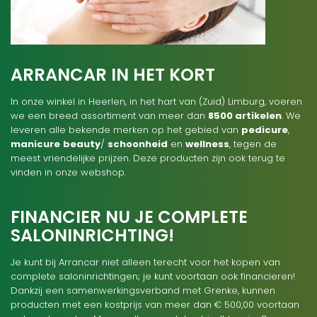
ARRANCAR IN HET KORT
In onze winkel in Heerlen, in het hart van (Zuid) Limburg, voeren
we een breed assortiment van meer dan
8500 artikelen
. We
leveren alle bekende merken op het gebied van
pedicure
,
manicure
beauty
/
schoonheid
en
wellness
, tegen de
meest vriendelijke prijzen. Deze producten zijn ook terug te
vinden in onze webshop.
FINANCIER NU JE COMPLETE
SALONINRICHTING!
Je kunt bij Arrancar niet alleen terecht voor het kopen van
complete saloninrichtingen; je kunt voortaan ook financieren!
Dankzij een samenwerkingsverband met Grenke, kunnen
producten met een kostprijs van meer dan € 500,00 voortaan