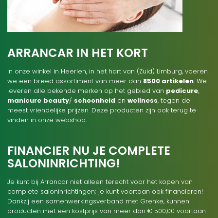
ARRANCAR IN HET KORT
In onze winkel in Heerlen, in het hart van (Zuid) Limburg, voeren
we een breed assortiment van meer dan
8500 artikelen
. We
leveren alle bekende merken op het gebied van
pedicure
,
manicure
beauty
/
schoonheid
en
wellness
, tegen de
meest vriendelijke prijzen. Deze producten zijn ook terug te
vinden in onze webshop.
FINANCIER NU JE COMPLETE
SALONINRICHTING!
Je kunt bij Arrancar niet alleen terecht voor het kopen van
complete saloninrichtingen; je kunt voortaan ook financieren!
Dankzij een samenwerkingsverband met Grenke, kunnen
producten met een kostprijs van meer dan € 500,00 voortaan