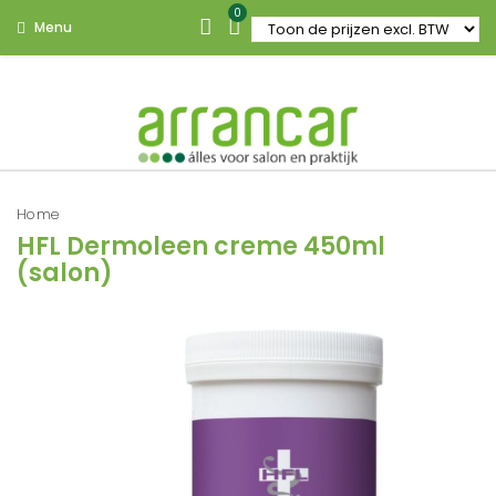
0
Menu
Home
HFL Dermoleen creme 450ml
(salon)