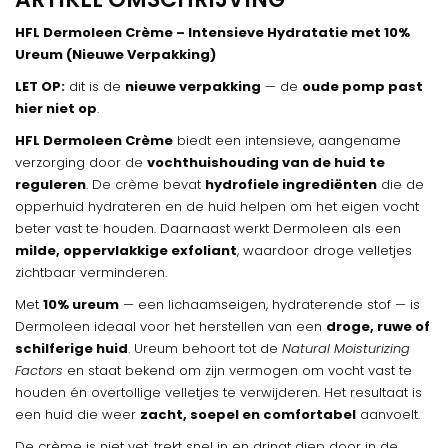
HFL Dermoleen Crème – Intensieve Hydratatie met 10%
Ureum (Nieuwe Verpakking)
LET OP:
dit is de
nieuwe verpakking
— de
oude pomp past
hier niet op
.
HFL Dermoleen Crème
biedt een intensieve, aangename
verzorging door de
vochthuishouding van de huid te
reguleren
. De crème bevat
hydrofiele ingrediënten
die de
opperhuid hydrateren en de huid helpen om het eigen vocht
beter vast te houden. Daarnaast werkt Dermoleen als een
milde, oppervlakkige exfoliant
, waardoor droge velletjes
zichtbaar verminderen.
Met
10% ureum
— een lichaamseigen, hydraterende stof — is
Dermoleen ideaal voor het herstellen van een
droge, ruwe of
schilferige huid
. Ureum behoort tot de
Natural Moisturizing
Factors
en staat bekend om zijn vermogen om vocht vast te
houden én overtollige velletjes te verwijderen. Het resultaat is
een huid die weer
zacht, soepel en comfortabel
aanvoelt.
De crème is niet vet, trekt snel in en dringt diep door in de