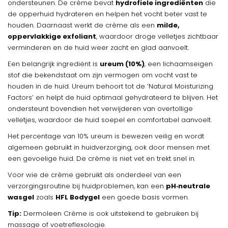
ondersteunen. De crème bevat
hydrofiele ingrediënten
die
de opperhuid hydrateren en helpen het vocht beter vast te
houden. Daarnaast werkt de crème als een
milde,
oppervlakkige exfoliant
, waardoor droge velletjes zichtbaar
verminderen en de huid weer zacht en glad aanvoelt.
Een belangrijk ingrediënt is
ureum (10%)
, een lichaamseigen
stof die bekendstaat om zijn vermogen om vocht vast te
houden in de huid. Ureum behoort tot de ‘Natural Moisturizing
Factors’ en helpt de huid optimaal gehydrateerd te blijven. Het
ondersteunt bovendien het verwijderen van overtollige
velletjes, waardoor de huid soepel en comfortabel aanvoelt.
Het percentage van 10% ureum is bewezen veilig en wordt
algemeen gebruikt in huidverzorging, ook door mensen met
een gevoelige huid. De crème is niet vet en trekt snel in.
Voor wie de crème gebruikt als onderdeel van een
verzorgingsroutine bij huidproblemen, kan een
pH‑neutrale
wasgel
zoals
HFL Bodygel
een goede basis vormen.
Tip:
Dermoleen Crème is ook uitstekend te gebruiken bij
massage of voetreflexologie.